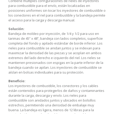
Contiene múltiples configuraciones de rieles de inyectores
Conti
para combustible para el envío, están localizadas en
los M
posiciones uniformes sin tocar los inyectores de combustible o
posic
los conectores en el riel para combustible y la bandeja permite
super
el acceso para la carga y descarga manual.
acces
Solución:
Solu
Bandeja de moldeo por inyección, de 1/4 y 1/2 para uso en
Bande
tarimas de 45” x 48”, bandeja con lados completos, superficie
pale 
completa del fondo y apilado estándar de borde inferior. Los
infer
rieles para combustible se anidan juntos y se indexan para
liger
maximizar la densidad de las piezas y se acoplan en ambos
se so
extremos del lado derecho e izquierdo del riel. Los rieles se
almoh
mantienen presionados con espigas en la parte inferior de la
para 
bandeja cuando se apilan. Los inyectores de combustible se
Bene
aíslan en bolsas individuales para su protección.
Las g
Beneficio:
super
Los inyectores de combustible, los conectores y los cables
los d
están contenidos para protegerlos de daños y contaminantes
manip
durante la carga, descarga y envío. Los rieles para
para 
combustible son anidados juntos y ubicados en bolsillos
estrechos, permitiendo una densidad de embalaje muy
buena. La bandeja es ligera, menos de 12 libras para la