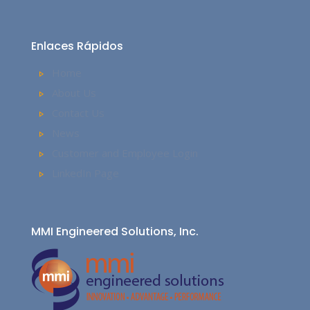
Enlaces Rápidos
Home
About Us
Contact Us
News
Customer and Employee Login
LinkedIn Page
MMI Engineered Solutions, Inc.