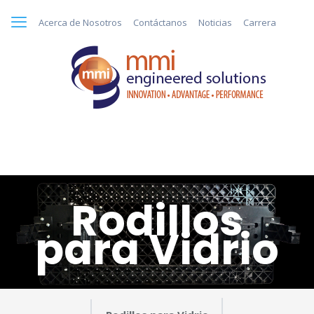
Acerca de Nosotros
Contáctanos
Noticias
Carrera
Rodillos
para Vidrio